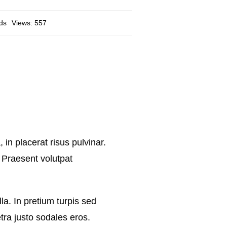
ds
Views: 557
n placerat risus pulvinar.
 Praesent volutpat
a. In pretium turpis sed
etra justo sodales eros.